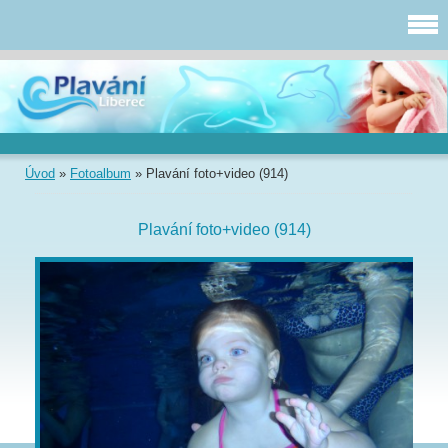
Úvod
»
Fotoalbum
»
Plavání foto+video (914)
Plavání foto+video (914)