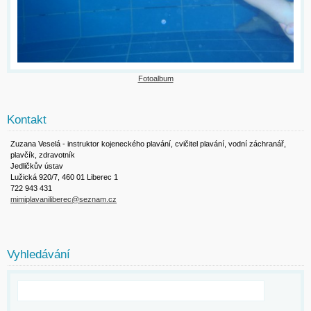
Fotoalbum
Kontakt
Zuzana Veselá - instruktor kojeneckého plavání, cvičitel plavání, vodní záchranář,
plavčík, zdravotník
Jedličkův ústav
Lužická 920/7, 460 01 Liberec 1
722 943 431
mimiplavaniliberec@seznam.cz
Vyhledávání