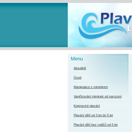
Menu
Aktuálně
Úvod
Manipulace s miminkem
Vaničkování miminek od narození
Kojenecké plavání
Plavání dětí od 3 let do 5 let
Plavání dětí bez rodičů od 5 let