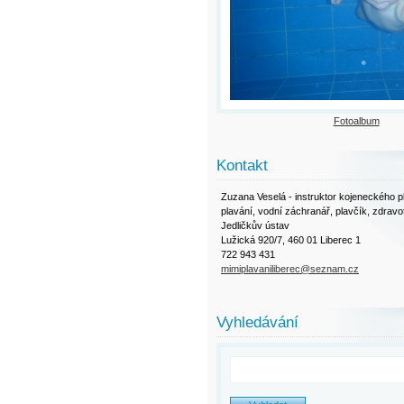
Fotoalbum
Kontakt
Zuzana Veselá - instruktor kojeneckého pla
plavání, vodní záchranář, plavčík, zdravo
Jedličkův ústav
Lužická 920/7, 460 01 Liberec 1
722 943 431
mimiplavaniliberec@seznam.cz
Vyhledávání