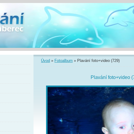
Úvod
»
Fotoalbum
»
Plavání foto+video (729)
Plavání foto+video (