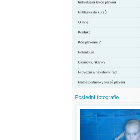
Individuální lekce plavání
Přihláška do kurzů
O mně
Kontakt
Kde plaveme ?
Fotoalbum
Básničky, říkanky
Provozní a návštěvní řád
Platné podmínky kurzů plavání
Poslední fotografie