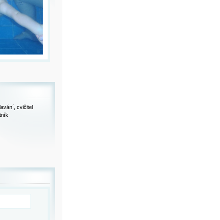
vání, cvičitel
tník