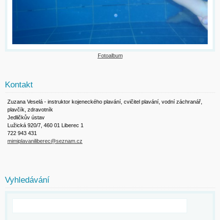
Fotoalbum
Kontakt
Zuzana Veselá - instruktor kojeneckého plavání, cvičitel plavání, vodní záchranář,
plavčík, zdravotník
Jedličkův ústav
Lužická 920/7, 460 01 Liberec 1
722 943 431
mimiplavaniliberec@seznam.cz
Vyhledávání