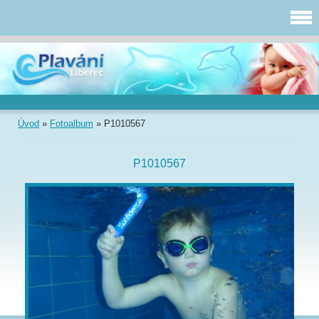
Úvod
»
Fotoalbum
»
P1010567
P1010567