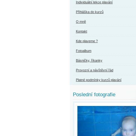
Individuální lekce plavání
Přihláška do kurzů
O mně
Kontakt
Kde plaveme ?
Fotoalbum
Básničky, říkanky
Provozní a návštěvní řád
Platné podmínky kurzů plavání
Poslední fotografie