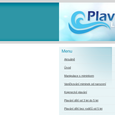
Menu
Aktuálně
Úvod
Manipulace s miminkem
Vaničkování miminek od narození
Kojenecké plavání
Plavání dětí od 3 let do 5 let
Plavání dětí bez rodičů od 5 let