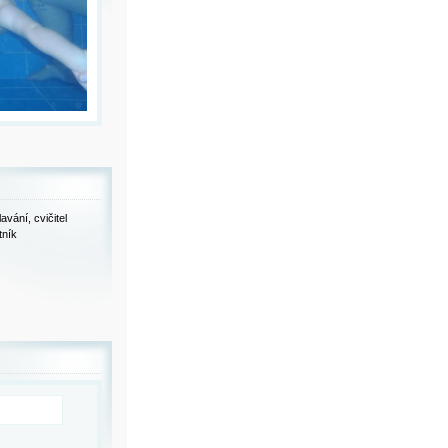
vání, cvičitel
tník