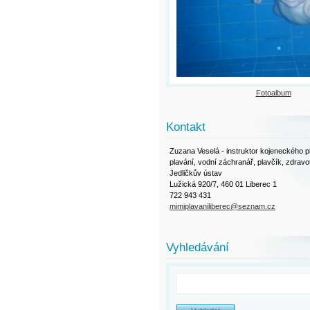
Fotoalbum
Kontakt
Zuzana Veselá - instruktor kojeneckého pla
plavání, vodní záchranář, plavčík, zdravo
Jedličkův ústav
Lužická 920/7, 460 01 Liberec 1
722 943 431
mimiplavaniliberec@seznam.cz
Vyhledávání