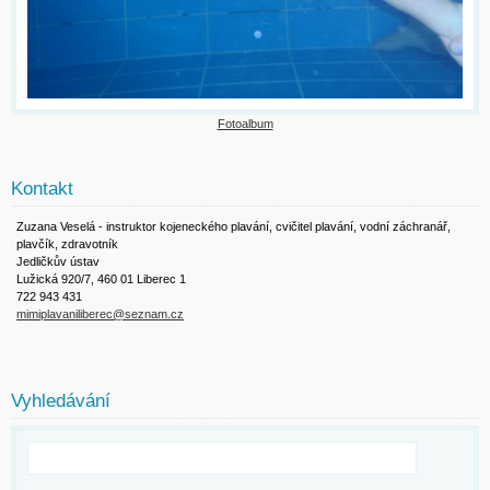
Fotoalbum
Kontakt
Zuzana Veselá - instruktor kojeneckého plavání, cvičitel plavání, vodní záchranář,
plavčík, zdravotník
Jedličkův ústav
Lužická 920/7, 460 01 Liberec 1
722 943 431
mimiplavaniliberec@seznam.cz
Vyhledávání